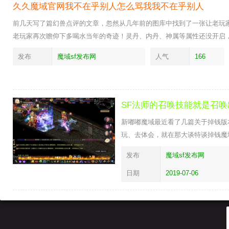
久久魔域官网我不在乎别人怎么骂我我不在乎别人
前几天写了篇幻兽点评的文章，忽然从几年前的图库中找到了一张让老玩
老玩家再次瞻仰下多喝水当年的奇迹！灵丹、内丹、神属等属性还没开启
发布
魔域sf发布网
人气
166
SF法师的召唤技能就是召
新嘟嘟魔域最近看了几篇关于掉钱版
玩、去体会，就在那大谈特谈掉钱魔
发布
魔域sf发布网
日期
2019-07-06