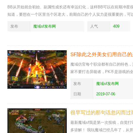
BB从开始就合初始、副属性成长还有幸运幻化，这样BB可以在前期冲星
知道，要想在一个区里当个区老大，前期自己的个人实力是很重要的，可以
发布
魔域sf发布网
人气
409
SF除此之外美女们用自己
魔域仿官每个职业都有自己的特色，
家不要打击异能者，PK不是游戏的
发布
魔域sf发布网
日期
2019-07-06
很早写过的那句话忽闪而过
最新魔域sf我是第一次投稿，自觉
多谅解！ 我玩魔域已经几年了，从